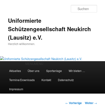
Such
Uniformierte
Schützengesellschaft Neukirch
(Lausitz) e.V.
Herzlich willkommen.
Hauptmenü
MENU
MENU
Zum
Aktuelles
Über uns
Sportanlage
Wir bieten …
Inhalt
Termine/Downloads
Kontakt
Datenschutz
wechseln
Impressum
Beitrags-
←
Vorherige
Weiter
→