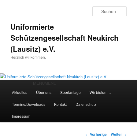
Such
Uniformierte
Schützengesellschaft Neukirch
(Lausitz) e.V.
Herzlich willkommen.
Hauptmenü
MENU
MENU
Zum
Aktuelles
Über uns
Sportanlage
Wir bieten …
Inhalt
Termine/Downloads
Kontakt
Datenschutz
wechseln
Impressum
Beitrags-
←
Vorherige
Weiter
→