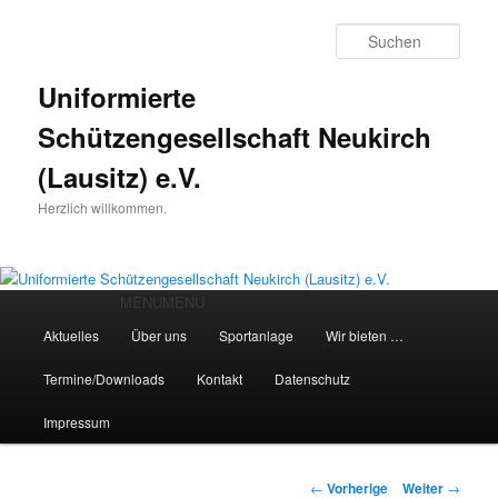
Such
Uniformierte
Schützengesellschaft Neukirch
(Lausitz) e.V.
Herzlich willkommen.
Hauptmenü
MENU
MENU
Zum
Aktuelles
Über uns
Sportanlage
Wir bieten …
Inhalt
Termine/Downloads
Kontakt
Datenschutz
wechseln
Impressum
Beitrags-
←
Vorherige
Weiter
→