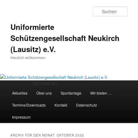
Such
Uniformierte
Schützengesellschaft Neukirch
(Lausitz) e.V.
Herzlich willkommen.
Hauptmenü
MENU
MENU
Zum
Zum
Aktuelles
Über uns
Sportanlage
Wir bieten …
Inhalt
sekundären
Termine/Downloads
Kontakt
Datenschutz
wechseln
Inhalt
Impressum
wechseln
ARCHIV FÜR DEN MONAT:
OKTOBER 2022