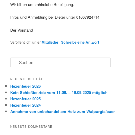
Wir bitten um zahlreiche Beteiligung.
Infos und Anmeldung bei Dieter unter 01607924714.
Der Vorstand
Veröffentlicht unter
Mitglieder
|
Schreibe eine Antwort
S
u
c
h
NEUESTE BEITRÄGE
e
Hexenfeuer 2026
n
Kein Schießbetrieb vom 11.09. – 19.09.2025 möglich
Hexenfeuer 2025
Hexenfeuer 2024
Annahme von unbehandeltem Holz zum Walpurgisfeuer
NEUESTE KOMMENTARE